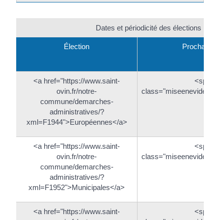
Dates et périodicité des élections polit
Élection
Prochain vo
<a href="https://www.saint-
<span
ovin.fr/notre-
class="miseenevidence
commune/demarches-
administratives/?
xml=F1944">Européennes</a>
<a href="https://www.saint-
<span
ovin.fr/notre-
class="miseenevidence
commune/demarches-
administratives/?
xml=F1952">Municipales</a>
<a href="https://www.saint-
<span