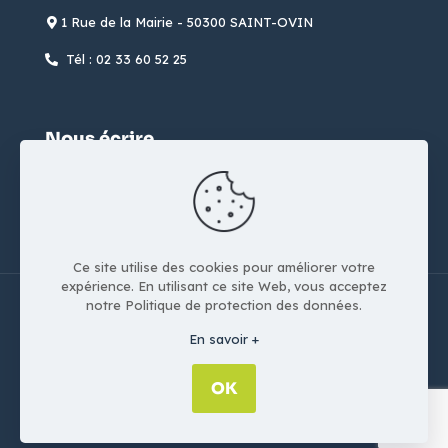
1 Rue de la Mairie - 50300 SAINT-OVIN
Tél : 02 33 60 52 25
Nous écrire
formulaire de contact
Ce site utilise des cookies pour améliorer votre
expérience. En utilisant ce site Web, vous acceptez
notre Politique de protection des données.
En savoir +
Copyright © 2022-2026 Saint-Ovin | Réalisation
Studio
Resiliance
-
Mentions légales
-
Politique de
OK
confidentialité
-
contact